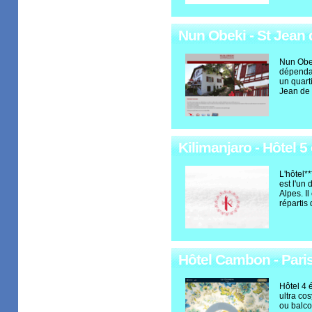
Nun Obeki - St Jean 
Nun Obe
dépendan
un quart
Jean de 
Kilimanjaro - Hôtel 5
L'hôtel*
est l'un
Alpes. I
répartis
Hôtel Cambon - Pari
Hôtel 4 
ultra co
ou balco