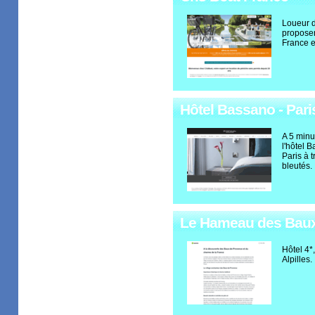
Loueur d
proposer
France e
Hôtel Bassano - Pari
A 5 min
l'hôtel 
Paris à t
bleutés.
Le Hameau des Baux 
Hôtel 4*
Alpilles.