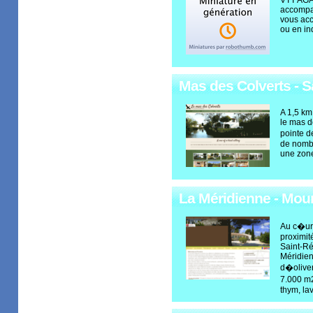
VTT AGAD
accomp
vous acc
ou en in
Mas des Colverts - S
A 1,5 km
le mas d
pointe d
de nomb
une zone
La Méridienne - Mour
Au c�ur 
proximit
Saint-R
Méridien
d�oliver
7.000 m2
thym, la