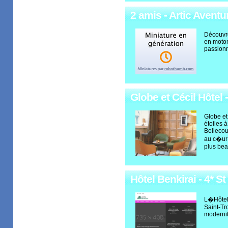
2 amis - Artic Aventu
Découvre
en moto
passion
Globe et Cécil Hôtel 
Globe et
étoiles 
Bellecou
au c�ur 
plus be
Hôtel Benkirai - 4* St
L�Hôtel 
Saint-Tr
modernit