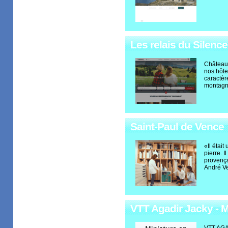
Les relais du Silence
Châteaux
nos hôte
caractèr
montagn
Saint-Paul de Vence
«Il était
pierre. I
provença
André Ve
VTT Agadir Jacky - 