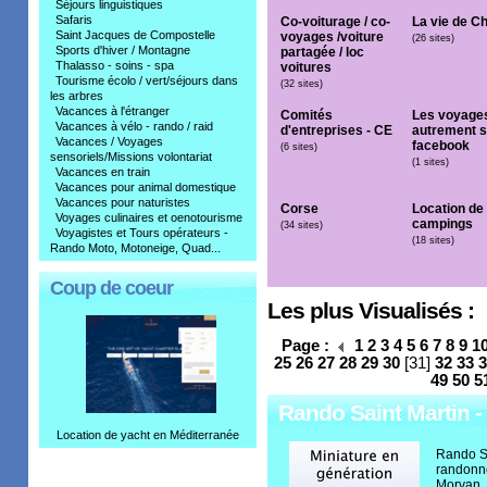
Séjours linguistiques
Safaris
Co-voiturage / co-
La vie de C
Saint Jacques de Compostelle
voyages /voiture
(26 sites)
Sports d'hiver / Montagne
partagée / loc
Thalasso - soins - spa
voitures
Tourisme écolo / vert/séjours dans
(32 sites)
les arbres
Vacances à l'étranger
Comités
Les voyage
Vacances à vélo - rando / raid
d'entreprises - CE
autrement s
Vacances / Voyages
facebook
(6 sites)
sensoriels/Missions volontariat
(1 sites)
Vacances en train
Vacances pour animal domestique
Vacances pour naturistes
Corse
Location de
Voyages culinaires et oenotourisme
campings
(34 sites)
Voyagistes et Tours opérateurs -
(18 sites)
Rando Moto, Motoneige, Quad...
Coup de coeur
Les plus Visualisés :
Page :
1
2
3
4
5
6
7
8
9
1
25
26
27
28
29
30
[31]
32
33
3
49
50
5
Rando Saint Martin -
Location de yacht en Méditerranée
Rando Sa
randonné
Morvan.