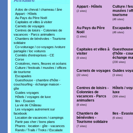
Annuaire
Appart - Hôtels
Culture / fes
A dos de cheval / chameau / âne
musées / of
(2 sites)
Appart - Hôtels
tourisme
Au Pays du Père Noël
(46 sites)
Capitales et villes à visiter
Carnets de voyages
Au Pays du Père
Escapades
Centres de loisirs - Colonnies de
Noël
(46 sites)
vacances - Parcs animaliers
(1 sites)
Chantiers de bénévoles - Tourisme
solidaire
Co-voiturage / co-voyages /voiture
Capitales et villes à
Guesthouse
partagée / loc voitures
visiter
d'hôte - cou
Comités d'entreprises - CE
échange mai
(9 sites)
Corse
(230 sites)
Croisières, mers, fleuves et océans
Culture / festivals / musées / offices
Carnets de voyages
Guides voy
de tourisme
(22 sites)
(3 sites)
Escapades
Guesthouse - chambre d'hôte -
couchsurfing - échange maison -
Centres de loisirs -
Hôtels / vo
gîte
Colonnies de
luxe
Guides voyages
vacances - Parcs
Hôtels / voyages de luxe
(306 sites)
animaliers
Iles - Evasion
La vie de Château
(8 sites)
Les voyages autrement sur
Chantiers de
Iles - Evasi
facebook
bénévoles -
Location de vacances / campings
(6 sites)
Tourisme solidaire
Partir pas cher / bons plans
Phares : location - gîte - vacances
(7 sites)
Rando / Trails / Treks / Escalade