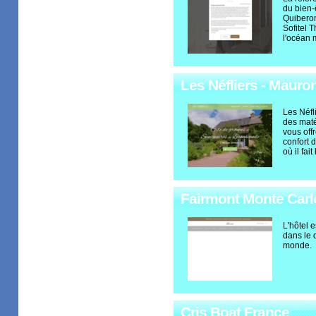
du bien-ê
Quiberon
Sofitel 
l'océan 
Les Néfliers - Mauron
Les Néfl
des maté
vous offr
confort 
où il fai
Fairmont Monte Carlo 
L'hôtel e
dans le 
monde.
Cris Boat France