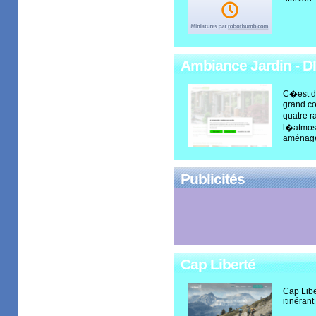
Ambiance Jardin - 
C�est d
grand co
quatre 
l�atmos
aménag
Publicités
Cap Liberté
Cap Libe
itinérant