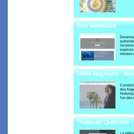
Eco Volontaire
Devenez 
autremen
l'environ
espèces 
mission 
Hôtel Negresco - Nic
Construi
des Ang
Historiq
l'un des
Thalasso Quiberon - 
La référ