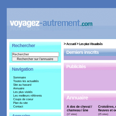
>
>
Accueil
Les plus Visualisés
Rechercher
Derniers inscrits
Publicités
Navigation
Sommaire
Toutes les actualités
Site au hasard
Annuaire
Les plus visités
Les meilleurs référents
Annuaire
Coups de coeur
Plan du site
Contact
A dos de cheval /
Croisières,
chameau / âne
fleuves et 
(17 sites)
(25 sites)