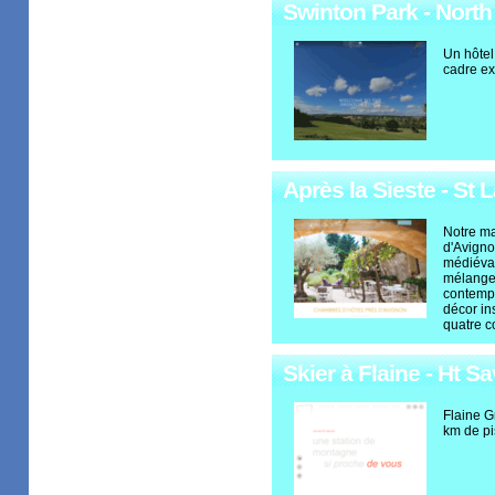
Swinton Park - North
Un hôtel
cadre ex
Après la Sieste - St 
Notre ma
d'Avigno
médiéval
mélange 
contempo
décor in
quatre c
Skier à Flaine - Ht S
Flaine G
km de pi